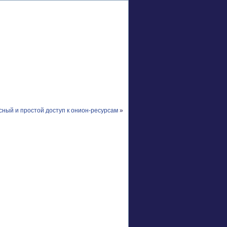
сный и простой доступ к онион-ресурсам
»