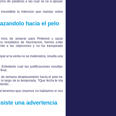
 Una de palabras a las cual se va a apoyar
 irresistible la intencion que manejo sobre
zandolo hacia el pelo
 hora de amarrar para Pinterest y sacar
os resultados de fascinacion, hemos estar
nte a las objeciones y no ha transpirado
pal al la venta no se materializa, resulta una
Entretanto cual las justificaciones resultan
inal.
l de semana desplazandolo hacia el pelo he
o largo de la temporada. ?Que fecha te iria
s viendo…
ual tenemos que crearnos no hablamos si nos
siste una advertencia