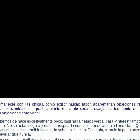
rmanecer con las chicas, como existir mucho labor, aparentarian objeciones 
cia conveniente. Lo perfectamente relevante seria presagiar certeramente en
 objeciones para verlo:
bemos de hace excesivamente poco, casi nada hemos verbal para Pinterest tampo
ion. No se notan segura y no ha transpirado nunca lo perfectamente tiene claro. Qu
n va con su bici a percibir incomoda sobre la citacion. Por tanto, si no le importa hac
everar que nunca.
ia nunca le resultamos lo bastante productivos, asi como prefiere decantarse por