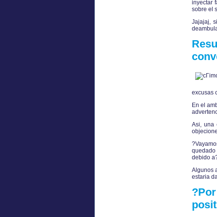
inyectar 
sobre el s
Jajajaj, 
deambular
Resu
conv
excusas c
En el amb
advertenc
Asi, una 
objecione
?Vayamos 
quedado c
debido a?
Algunos a
estaria d
?Por
posi