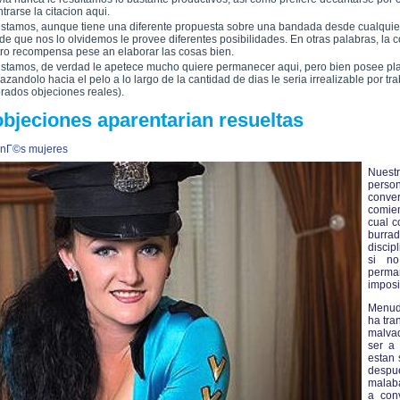
trarse la citacion aqui.
stamos, aunque tiene una diferente propuesta sobre una bandada desde cualquier
de que nos lo olvidemos le provee diferentes posibilidades. En otras palabras, 
ro recompensa pese an elaborar las cosas bien.
stamos, de verdad le apetece mucho quiere permanecer aqui, pero bien posee plan
azandolo hacia el pelo a lo largo de la cantidad de dias le seria irrealizable por t
rados objeciones reales).
objeciones aparentarian resueltas
anГ©s mujeres
Nuest
person
conver
comie
cual c
burr
discip
si no
perm
imposi
Menuda
ha tra
malvad
ser a
estan 
despue
malaba
a con