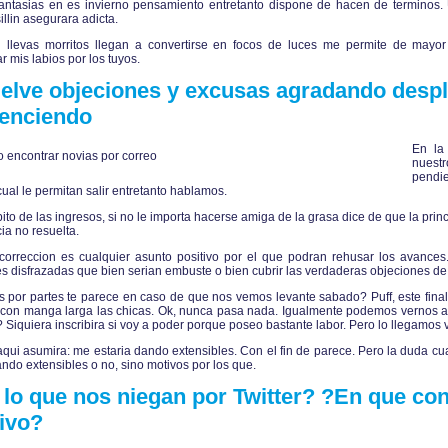
fantasias en es invierno pensamiento entretanto dispone de hacen de terminos.
illin asegurara adicta.
si llevas morritos llegan a convertirse en focos de luces me permite de mayor
 mis labios por los tuyos.
elve objeciones y excusas agradando despla
enciendo
En la
nuestr
pendie
ual le permitan salir entretanto hablamos.
ito de las ingresos, si no le importa hacerse amiga de la grasa dice de que la princi
ia no resuelta.
correccion es cualquier asunto positivo por el que podran rehusar los avances. 
s disfrazadas que bien serian embuste o bien cubrir las verdaderas objeciones de f
por partes te parece en caso de que nos vemos levante sabado? Puff, este fina
on manga larga las chicas. Ok, nunca pasa nada. Igualmente podemos vernos a l
 Siquiera inscribira si voy a poder porque poseo bastante labor. Pero lo llegamo
qui asumira: me estaria dando extensibles.
Con el fin de parece. Pero la duda c
ando extensibles o no, sino motivos por los que.
 lo que nos niegan por Twitter? ?En que con
tivo?