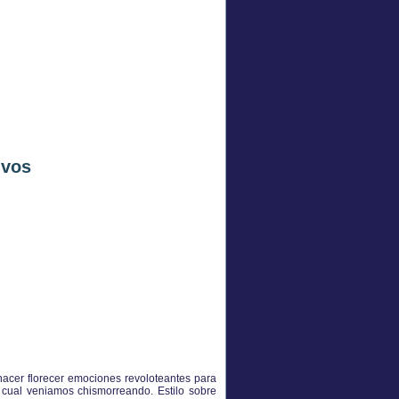
ivos
hacer florecer emociones revoloteantes para
d cual veniamos chismorreando. Estilo sobre