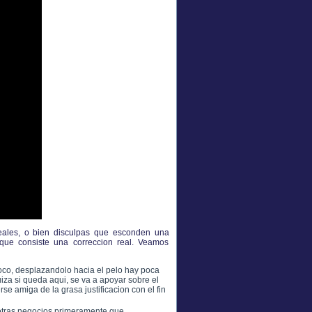
reales, o bien disculpas que esconden una
 que consiste una correccion real. Veamos
co, desplazandolo hacia el pelo hay poca
iza si queda aqui, se va a apoyar sobre el
erse amiga de la grasa justificacion con el fin
 otras negocios primeramente que