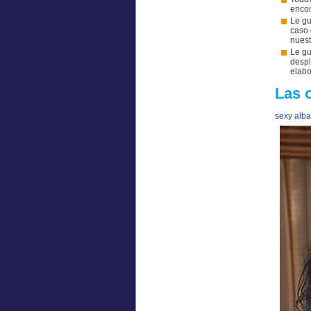
encon
Le gu
caso 
nuest
Le gu
despl
elabo
Las 
sexy alb