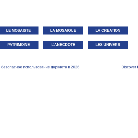
LE MOSAISTE
LA MOSAIQUE
LA CREATION
PATRIMOINE
L’ANECDOTE
LES UNIVERS
: безопасное использование даркнета в 2026
Discover t