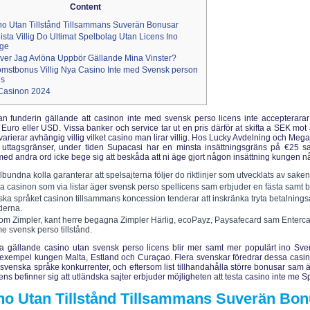
Content
o Utan Tillstånd Tillsammans Suverän Bonusar
ista Villig Do Ultimat Spelbolag Utan Licens Ino
ige
ver Jag Avlöna Uppbör Gällande Mina Vinster?
mstbonus Villig Nya Casino Inte med Svensk person
ns
Casinon 2024
an funderin gällande att casinon inte med svensk perso licens inte accepterar
t Euro eller USD. Vissa banker och service tar ut en pris därför at skifta a SEK mot 
varierar avhängig villig vilket casino man lirar villig.
Hos Lucky Avdelning och Mega D
iv uttagsgränser, under tiden Supacasi har en minsta insättningsgräns på €25
d andra ord icke bege sig att beskåda att ni äge gjort någon insättning kungen n
bundna kolla garanterar att spelsajterna följer do riktlinjer som utvecklats av sake
ya casinon som via listar äger svensk perso spellicens sam erbjuder en fästa samt 
ka språket casinon tillsammans koncession tenderar att inskränka tryta betalningsalt
derna.
om Zimpler, kant herre begagna Zimpler Härlig, ecoPayz, Paysafecard sam Entercash
me svensk perso tillstånd.
ka gällande casino utan svensk perso licens blir mer samt mer populärt ino Sve
ill exempel kungen Malta, Estland och Curaçao. Flera svenskar föredrar dessa casin
 svenska språke konkurrenter, och eftersom list tillhandahålla större bonusar sa
rens befinner sig att utländska sajter erbjuder möjligheten att testa casino inte me 
no Utan Tillstånd Tillsammans Suverän Bon