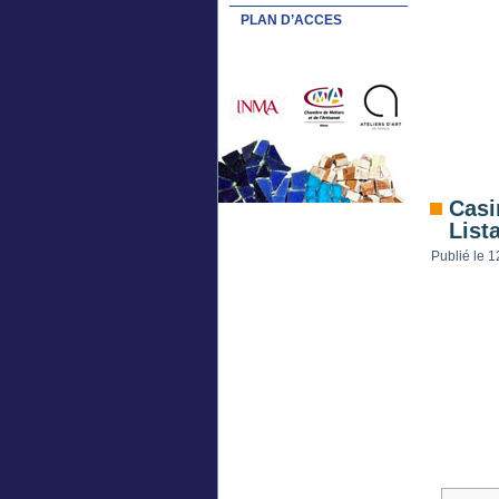
PLAN D’ACCES
Casi
List
Publié le
1