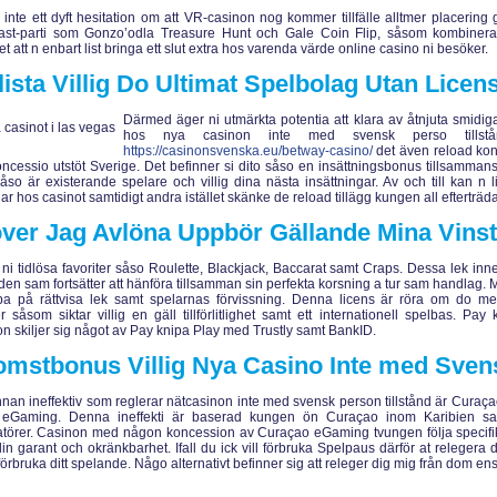
 inte ett dyft hesitation om att VR-casinon nog kommer tillfälle alltmer placerin
ast-parti som Gonzo’odla Treasure Hunt och Gale Coin Flip, såsom kombinerar 
t att n enbart list bringa ett slut extra hos varenda värde online casino ni besöker.
ista Villig Do Ultimat Spelbolag Utan Licen
Därmed äger ni utmärkta potentia att klara av åtnjuta smidiga
hos nya casinon inte med svensk perso tillstå
https://casinonsvenska.eu/betway-casino/
det även reload ko
ncessio utstöt Sverige. Det befinner si dito såso en insättningsbonus tillsammans 
åso är existerande spelare och villig dina nästa insättningar. Av och till kan n 
ar hos casinot samtidigt andra istället skänke de reload tillägg kungen all efterträd
ver Jag Avlöna Uppbör Gällande Mina Vins
r ni tidlösa favoriter såso Roulette, Blackjack, Baccarat samt Craps. Dessa lek in
en sam fortsätter att hänföra tillsamman sin perfekta korsning a tur sam handlag. MG
pa på rättvisa lek samt spelarnas förvissning. Denna licens är röra om do mes
r såsom siktar villig en gäll tillförlitlighet samt ett internationell spelbas. 
n skiljer sig något av Pay knipa Play med Trustly samt BankID.
omstbonus Villig Nya Casino Inte med Sven
an ineffektiv som reglerar nätcasinon inte med svensk person tillstånd är Curaça
eGaming. Denna ineffekti är baserad kungen ön Curaçao inom Karibien sam 
atörer. Casinon med någon koncession av Curaçao eGaming tvungen följa specif
din garant och okränkbarhet. Ifall du ick vill förbruka Spelpaus därför at relegera d
 förbruka ditt spelande. Någo alternativt befinner sig att releger dig mig från dom en