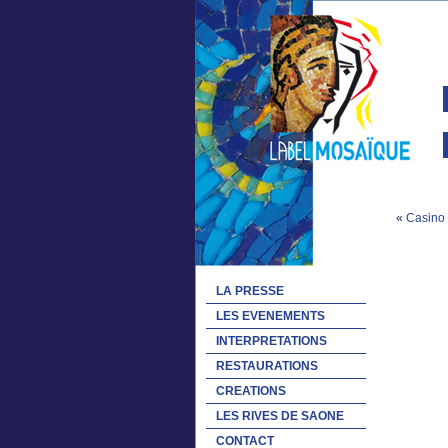
«
Casino 
LA PRESSE
LES EVENEMENTS
INTERPRETATIONS
RESTAURATIONS
CREATIONS
LES RIVES DE SAONE
CONTACT