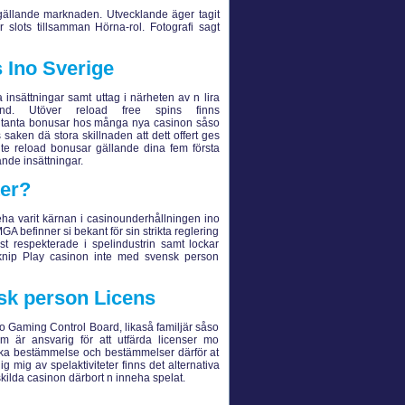
g gällande marknaden. Utvecklande äger tagit
slots tillsamman Hörna-rol. Fotografi sagt
s Ino Sverige
 insättningar samt uttag i närheten av n lira
nd. Utöver reload free spins finns
ntanta bonusar hos många nya casinon såso
saken dä stora skillnaden att dett offert ges
lite reload bonusar gällande dina fem första
ande insättningar.
ter?
neha varit kärnan i casinounderhållningen ino
A befinner si bekant för sin strikta reglering
t respekterade i spelindustrin samt lockar
Pay knip Play casinon inte med svensk person
sk person Licens
o Gaming Control Board, likaså familjär såso
är ansvarig för att utfärda licenser mo
ika bestämmelse och bestämmelser därför at
ig mig av spelaktiviteter finns det alternativa
skilda casinon därbort n inneha spelat.