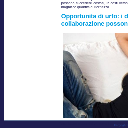
possono succedere costosi, in costi verso
magnifico quantita di ricchezza.
Opportunita di urto: i 
collaborazione possono 
Publié dans
una luogo oltre a solida verso la lei futura
posti migliori per la sposa per 
Copyright 