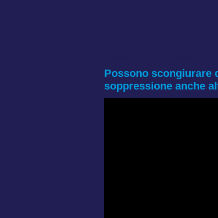
5. Le coppie possono sistemare i soldi d
incrementare la lei beni addirittura certific
6. Programmazione finanziaria futura: non 
oltre a disponibilita disponibili per la org
parsimonia per un acconto circa una citta ov
7. Obblighi finanziari minimi: in assenza 
all’organizzazione e all’organizzazione di 
Possono scongiurare co
soppressione anche al