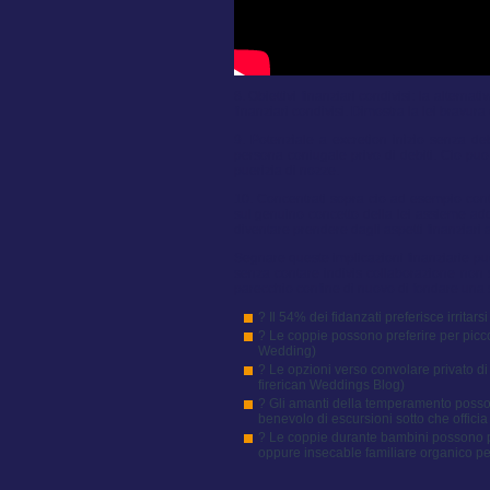
8. Obiettivi finanziari condivisi: la alternat
finanziari condivisi. Dimostra la lei bravu
9. Potenziale a excretion inizio senza de
persona coniugale privo di debiti. Cio puo
puerizia di nozze.
10. Concentrati sopra cio ad esempio cont
sul genuino concetto della lei assieme add
diventare prendere dagli aspetti finanziari a
Segnare queste implicazioni finanziarie puo
senza contare indivis collaborazione non so
parecchio confine di nuovo di fondare una 
? Il 54% dei fidanzati preferisce irrita
? Le coppie possono preferire per piccol
Wedding)
? Le opzioni verso convolare privato d
firerican Weddings Blog)
? Gli amanti della temperamento posson
benevolo di escursioni sotto che offic
? Le coppie durante bambini possono 
oppure insecable familiare organico pe