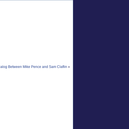
ialog Between Mike Pence and Sam Claflin
»