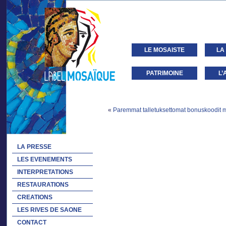
LE MOSAISTE
LA
PATRIMOINE
L’
«
Paremmat talletuksettomat bonuskoodit me
LA PRESSE
LES EVENEMENTS
INTERPRETATIONS
RESTAURATIONS
CREATIONS
LES RIVES DE SAONE
CONTACT