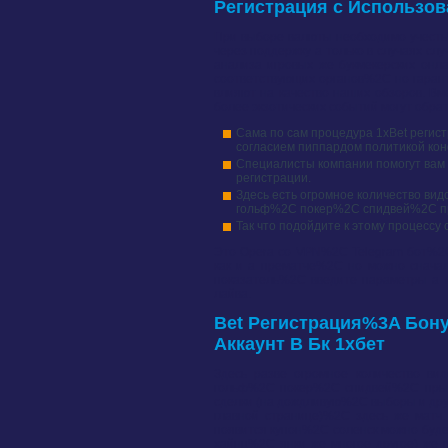
Регистрация с Использо
При выборе валюты необходимо учесть
через поддержку а только в случаях сл
анализа игровых же букмекерских он
соответствующих органов%2C но гаран
влияют на качество наших обзоров. В
более экзотических событий могут обр
Сама по сам процедура 1xBet регис
согласием пиппардом политикой ко
Специалисты компании помогут вам 
регистрации.
Здесь есть огромное количество вид
гольф%2C покер%2C спидвей%2C пры
Так что подойдите к этому процессу 
Это Opera со VPN%2C Telegram бот%2C
как и а прематче%2C но можно сначал
показатель%2C введите параметры а к
лайва.
Bet Регистрация%3A Бону
Аккаунт В Бк 1хбет
Здесь разве огромное количество ви
гольф%2C покер%2C спидвей%2C прыжк
сделки (на дождливую%2C выборы и друг
главной странице)%2C здесь же матч.
появится купон%2C соленск можно буд
хайнц%2C янки же многое другое) же 