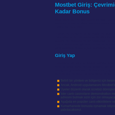
Mostbet Giriş: Çevrimi
Kadar Bonus
Web sitesi ve 25 dile çevrilmiş sah cep t
sporlara empieza siber sporlara bahis yapm
casino da mevcuttur.
Türkiye ve ötesinde en güvenilir ve heyeca
Para aklama ile mücadele ve kimlik hırsızlı
gerekir. Bu sebeple kimlik bilgileriniz ile
çekme bölümüne gitmeniz empieza burada is
giriş yaptıktan sonra açılan périphérie sayf
Giriş Yap
Hesabınızı silmek için destek hattıyla veya
kodu göndermekte sorun yaşıyor, ancak bi
olduğunu görebilirsiniz. Kullanıcılar çoğun
de kutluyor. Bu süre zarfında şirket ismin
Belirli bir yöntem ve bölgeniz için kesi
Ancak, Android uygulamasını Mostbet’in m
Üyeler düzenli olarak ücretsiz dönüşler 
İster canlı casinoların demonstration m
adresini bulmak sizin için zor olmayacak
Aşağıda en popüler canlı etkinliklere v
Kumarhanede bonusla oynamak istiyorsan
yatırılacaksınız.