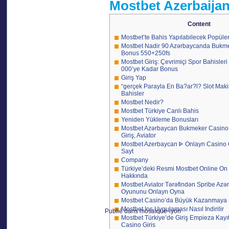
Mostbet Azerbaija
Content
Mostbet’te Bahis Yapılabilecek Popüler 
Mostbet Nadir 90 Azərbaycanda Bukm
Bonus 550+250fs
Mostbet Giriş: Çevrimiçi Spor Bahisler
000’ye Kadar Bonus
Giriş Yap
“gerçek Parayla En Ba?ar?l? Slot Maki
Bahisler
Mostbet Nedir?
Mostbet Türkiye Canlı Bahis
Yeniden Yükleme Bonusları
Mostbet Azərbaycan Bukmeker Casino М
Giriş, Aviator
Mostbet Azerbaycan ᐈ Onlayn Casino 
Sayt
Company
Türkiye’deki Resmi Mostbet Online On 
Hakkında
Mostbet Aviator Tərəfindən Spribe Az
Oyununu Onlayn Oyna
Mostbet Casino’da Büyük Kazanmaya 
Mostbet Ios Uygulaması Nasıl Indirilir
Publié dans
mosaïque-lyon
Mostbet Türkiye’de Giriş Empieza Kayı
Casino Giris