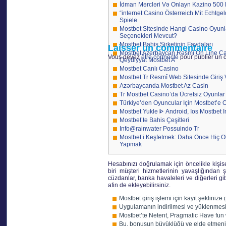
İdman Mərcləri Və Onlayn Kazino 500
“internet Casino Österreich Mit Echtge
Spiele
Mostbet Sitesinde Hangi Casino Oyunl
Seçenekleri Mevcut?
Mostbet Bahis Şirketinin Faydaları
Laisser un commentaire
Mostbet Azerbaycan Rəsmi On Line Cas
Vous devez
être connecté
pour publier un 
Qeydiyyat Mostbet A
Mostbet Canlı Casino
Mostbet Tr Resmî Web Sitesinde Giriş 
Azərbaycanda Mostbet Az Casin
Tr Mostbet Casino’da Ücretsiz Oyunlar
Türkiye’den Oyuncular Için Mostbet’e
Mostbet Yukle ᐈ Android, Ios Mostbet 
Mostbet’te Bahis Çeşitleri
Info@rainwater Possuindo Tr
Mostbet’i Keşfetmek: Daha Önce Hiç O
Yapmak
Hesabınızı doğrulamak için öncelikle kişi
biri müşteri hizmetlerinin yavaşlığından
cüzdanlar, banka havaleleri ve diğerleri 
afin de ekleyebilirsiniz.
Mostbet giriş işlemi için kayıt şeklinize g
Uygulamanın indirilmesi ve yüklenmesi,
Mostbet’te Netent, Pragmatic Have fun w
Bu, bonusun büyüklüğü ve elde etmenin n