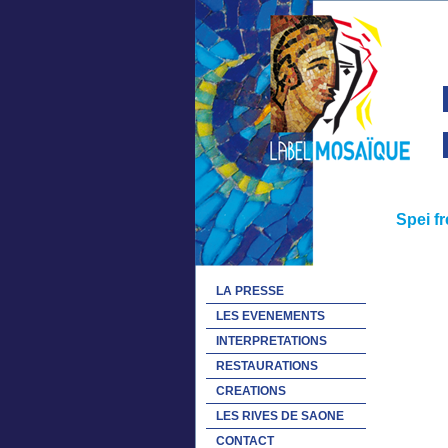
Spei f
LA PRESSE
LES EVENEMENTS
INTERPRETATIONS
RESTAURATIONS
CREATIONS
LES RIVES DE SAONE
CONTACT