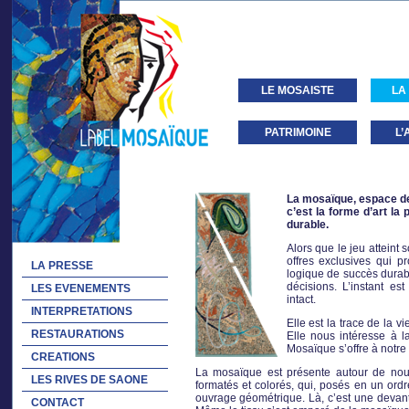
LE MOSAISTE
LA
PATRIMOINE
L’
La mosaïque, espace de
c’est la forme d’art la 
durable.
Alors que le jeu atteint
offres exclusives qui 
LA PRESSE
logique de succès durabl
décisions. L’instant est
LES EVENEMENTS
intact.
INTERPRETATIONS
Elle est la trace de la 
RESTAURATIONS
Elle nous intéresse à la
Mosaïque s’offre à notr
CREATIONS
La mosaïque est présente autour de nous
LES RIVES DE SAONE
formatés et colorés, qui, posés en un ordr
ouvrage géométrique. Là, c’est une devant
CONTACT