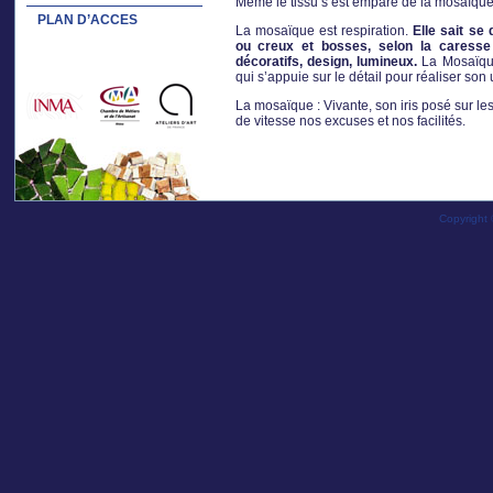
Même le tissu s’est emparé de la mosaïque.
PLAN D’ACCES
La mosaïque est respiration.
Elle sait se
ou creux et bosses, selon la caresse 
décoratifs, design, lumineux.
La Mosaïque
qui s’appuie sur le détail pour réaliser son 
La mosaïque : Vivante, son iris posé sur le
de vitesse nos excuses et nos facilités.
Copyright 