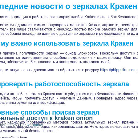
ледние новости о зеркалах Кракен 
ая информация о работе зеркал маркетплейса Kraken и способах безопасног
стается одним из самых популярных маркетплейсов в даркнете, несмотря
тели все чаще сталкиваются с необходимостью поиска рабочих зеркал для
тье собраны последние данные о доступных зеркалах и рекомендации по их 
му важно использовать зеркала Кракен
 причина популярности зеркал — обход блокировок. Поскольку доступ к 
 становятся единственным способом подключения к маркетплейсу. Они п
ы, обеспечивая безопасность и анонимность пользователей.
ерки актуальных адресов можно обратиться к ресурсу
https://phippsfirm.com
проверить работоспособность зеркала
одом на любое зеркало Кракен важно убедиться в его безопасности. Фишин
лейса, чтобы получить доступ к учетным данным. Проверьте адрес чере
ьные инструменты для верификации.
вные способы поиска зеркал
ильный доступ к kraken onion
ует несколько проверенных методов поиска актуальных зеркал Кракен.
 août 2026
|
Par
wadminw
-каналов, форумов и специализированных сайтов. Некоторые пользователи 
я максимальной безопасности.