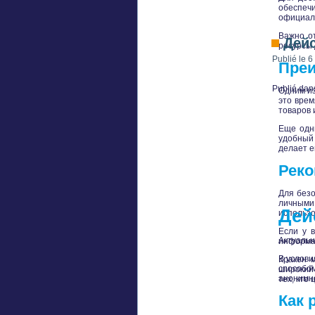
обеспечи
официаль
Важно от
Дейс
ресурсы 
Publié le
6
Преи
Publié dan
Одним из
это врем
товаров 
Еще одн
удобный 
делает е
Реко
Для безо
личными 
Дей
использо
Если у 
Актуальн
информац
В услови
Кракен 
способо
широкий 
анонимно
тех, кто
Как 