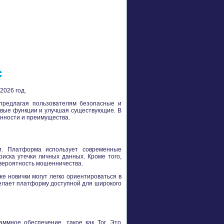
с
2026 год.
 предлагая пользователям безопасные и
овые функции и улучшая существующие. В
енности и преимущества.
и. Платформа использует современные
иска утечки личных данных. Кроме того,
 вероятность мошенничества.
е новички могут легко ориентироваться в
делает платформу доступной для широкого
ммное обеспечение, такое как Tor. Это