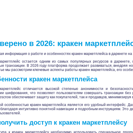
верено в 2026: кракен маркетплей
ая информация о работе и особенностях кракен маркетплейса в даркнете на 
маркетплейс остается одним из самых популярных ресурсов в даркнете,
е транзакции. В 2026 году платформа продолжает развиваться, внедряя н
тье мы рассмотрим ключевые аспекты работы кракен маркетплейса, его особ
енности кракен маркетплейса
маркетплейс отличается высокой степенью анонимности и безопасност
ии шифрования, что позволяет пользователям совершать транзакции без р
escrow обеспечивает защиту как покупателей, так и продавцов, минимизируя
й особенностью кракен маркетплейса является его удобный интерфейс. Даж
 благодаря интуитивно понятной навигации и подробным инструкциям. Это 
льзователей.
получить доступ к кракен маркетплейсу
тупа к кракен маркетплейсу необходимо использовать специальное програ