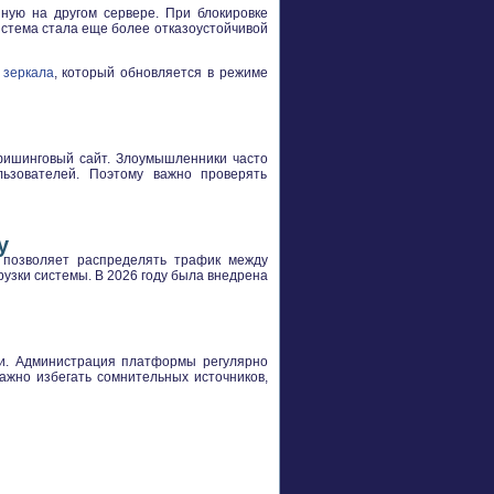
ную на другом сервере. При блокировке
истема стала еще более отказоустойчивой
 зеркала
, который обновляется в режиме
фишинговый сайт. Злоумышленники часто
ьзователей. Поэтому важно проверять
у
о позволяет распределять трафик между
узки системы. В 2026 году была внедрена
и. Администрация платформы регулярно
жно избегать сомнительных источников,