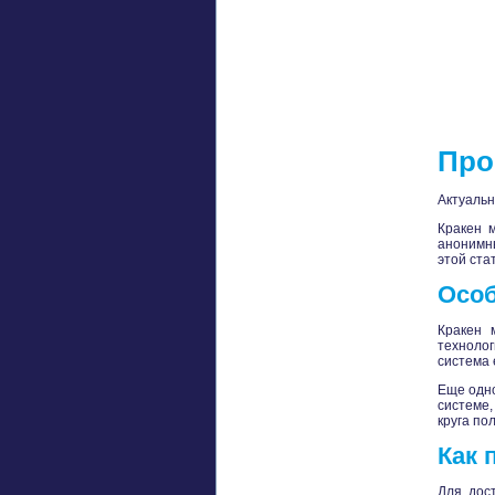
Про
Актуальн
Кракен 
анонимны
этой ста
Особ
Кракен 
технолог
система 
Еще одно
системе,
круга по
Как 
Для дос