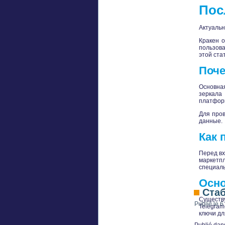
Пос
Актуальн
Кракен о
пользова
этой ста
Поче
Основная
зеркала
платформ
Для пров
данные.
Как 
Перед вх
маркетп
специал
Осно
Стаб
Существ
Publié le
6
Telegram
ключи дл