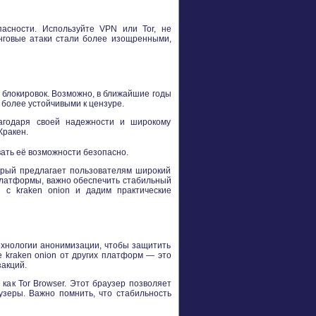
асности. Используйте VPN или Tor, не
нговые атаки стали более изощренными,
 блокировок. Возможно, в ближайшие годы
 более устойчивыми к цензуре.
агодаря своей надежности и широкому
Кракен.
вать её возможности безопасно.
орый предлагает пользователям широкий
 платформы, важно обеспечить стабильный
 с kraken onion и дадим практические
технологии анонимизации, чтобы защитить
 kraken onion от других платформ — это
закций.
как Tor Browser. Этот браузер позволяет
узеры. Важно помнить, что стабильность