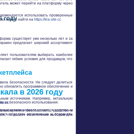
ватель может перейти на платформу через
рекомендуется использовать проверенные
6 году
лах можно найти на
https://kra-site.cc
.
форма существует уже несколько лет и за
 кракен предлагает широкий ассортимент
оляет пользователям выбирать наиболее
агает гибкие условия для продавцов, что
кетплейса
вила безопасности. Не следует делиться
но обновлять программное обеспечение и
ала в 2026 году
ьным источникам. Например, актуальную
х их безопасного использования.
site.cc
.
Однако кракен зеркала остаются надежным
ользователям безопасность, удобство и
яют обходить ограничения и сохранять
ься, что делает ее отличным выбором для