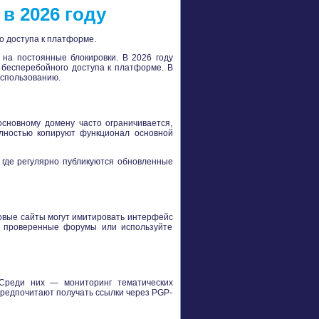
в 2026 году
о доступа к платформе.
 на постоянные блокировки. В 2026 году
 бесперебойного доступа к платформе. В
использованию.
основному домену часто ограничивается,
олностью копируют функционал основной
, где регулярно публикуются обновленные
говые сайты могут имитировать интерфейс
з проверенные форумы или используйте
 Среди них — мониторинг тематических
предпочитают получать ссылки через PGP-