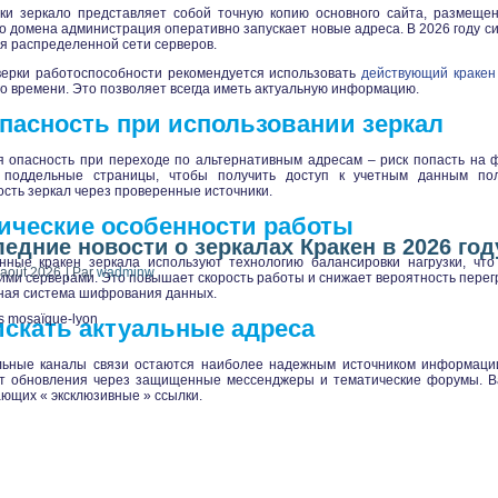
ски зеркало представляет собой точную копию основного сайта, размещен
о домена администрация оперативно запускает новые адреса. В 2026 году с
я распределенной сети серверов.
верки работоспособности рекомендуется использовать
действующий кракен
о времени. Это позволяет всегда иметь актуальную информацию.
пасность при использовании зеркал
я опасность при переходе по альтернативным адресам – риск попасть на 
 поддельные страницы, чтобы получить доступ к учетным данным пол
сть зеркал через проверенные источники.
ические особенности работы
едние новости о зеркалах Кракен в 2026 год
нные кракен зеркала используют технологию балансировки нагрузки, чт
 août 2026
|
Par
wadminw
ими серверами. Это повышает скорость работы и снижает вероятность перегр
ная система шифрования данных.
s
mosaïque-lyon
искать актуальные адреса
ьные каналы связи остаются наиболее надежным источником информаци
ет обновления через защищенные мессенджеры и тематические форумы. Ва
ющих « эксклюзивные » ссылки.