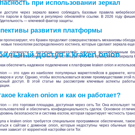
s
mosaïque-lyon
пасность при использовании зеркал
и доступе через зеркало важно соблюдать базовые правила кибербезоп
йте пароли в браузере и регулярно обновляйте ссылки. В 2026 году фиши
бдительность — ключевой фактор защиты.
пективы развития платформы
и прогнозируют, что Кракен продолжит совершенствовать механизмы обхода
 новые технологии распределенного хостинга, которые сделают зеркала еще
я на сложности с доступом, маркетплейс остается востребованным бл
бильный доступ к kraken onion
енту. Следите за обновлениями и используйте только проверенные зеркала 
 как обеспечить надежное подключение к платформе kraken onion и использо
onion — это один из наиболее популярных маркетплейсов в даркнете, кот
оваров и услуг. Однако, чтобы воспользоваться всеми преимуществами этой
асный доступ. В этой статье мы рассмотрим ключевые аспекты работы
дации.
такое kraken onion и как он работает?
nion — это торговая площадка, доступная через сеть Tor. Она использует 
ользователей и обеспечить конфиденциальность сделок. Основное отличие
уровень безопасности и система escrow, которая гарантирует честность тран
упа к kraken onion требуется специальное программное обеспечение, такое 
ться к сайтам с доменом .onion, которые недоступны через обычные бра
ния зависит от корректной настройки сети Tor.