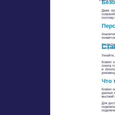
Publié dan
Безо
Даже пр
сохраня
поэтому 
Перс
Аналитик
появятся
Несмотр
Ста
ассортим
Узнайте,
Kraken 
спектр т
и безоп
рекомен
Что 
Kraken o
данные п
высокий 
Для дост
подключа
подключе