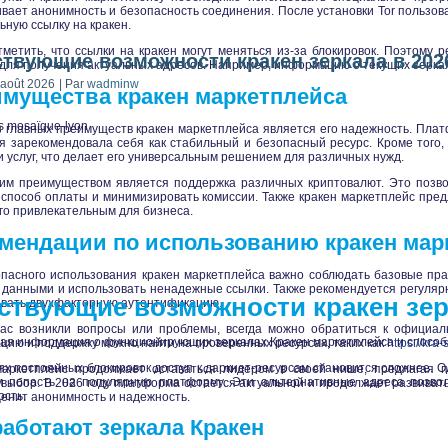
вает анонимность и безопасность соединения. После установки Tor пользо
ную ссылку на кракен.
метить, что ссылки на кракен могут меняться из-за блокировок. Поэтому 
твующие возможности кракен зеркала в 202
для получения актуальных адресов. Например, информацию о текущих зерка
 août 2026
|
Par
wadminw
мущества кракен маркетплейса
s
mosaïque-lyon
 главных преимуществ кракен маркетплейса является его надежность. Плат
я зарекомендовала себя как стабильный и безопасный ресурс. Кроме того,
и услуг, что делает его универсальным решением для различных нужд.
им преимуществом является поддержка различных криптовалют. Это позв
способ оплаты и минимизировать комиссии. Также кракен маркетплейс предл
го привлекательным для бизнеса.
мендации по использованию кракен мар
пасного использования кракен маркетплейса важно соблюдать базовые пра
данными и использовать ненадежные ссылки. Также рекомендуется регуляр
ствующие возможности кракен зерк
вать двухфакторную аутентификацию.
вас возникли вопросы или проблемы, всегда можно обратиться к официал
ая информация о функционирующих зеркалах Кракен маркетплейса и способа
ию и поддержку можно найти на проверенных ресурсах, таких как
https://kra-
ях постоянных блокировок доступ к даркнет-ресурсам становится сложнее. 
маркетплейс продолжает оставаться лидером в своей нише, предлагая п
м попасть на популярную платформу. Эти альтернативные адреса позвол
выбор. В 2026 году платформа остается актуальной и продолжает развиват
сть.
 ценит анонимность и надежность.
работают зеркала Кракен